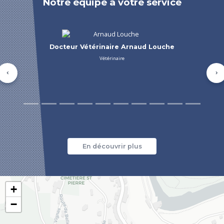
Notre équipe à votre service
Docteur Vétérinaire Jean Pierre Barret
Précédent
Su
En découvrir plus
+
−